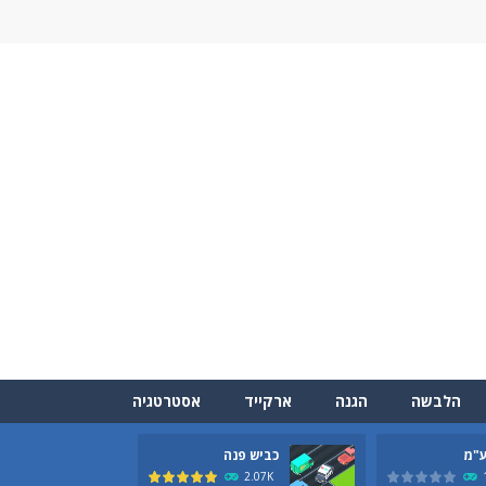
הלבשה
הגנה
ארקייד
אסטרטגיה
ע"מ
כביש פנה
2.07K