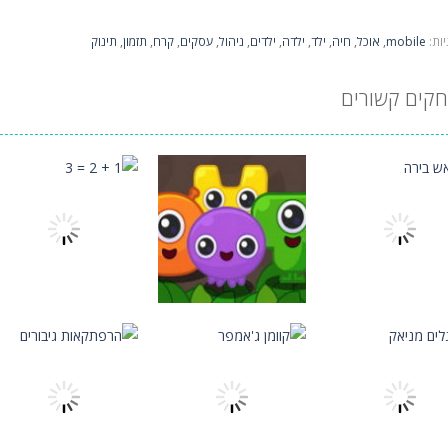
ות:
mobile
,
אוכל
,
חיה
,
ילד
,
ילדה
,
ילדים
,
ניהול
,
עסקים
,
קרח
,
תזמון
,
תינוק
קים קשורים
טרטגיה
אסטרטגיה
אסטרטגיה
 בירה
משחק מפלצות
1 + 2 = 3
1.46K
1.55K
1.64K