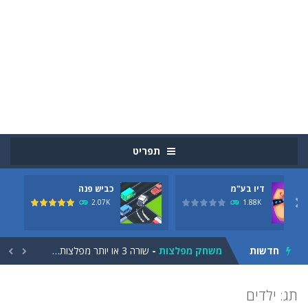
תפריט
דיו בע"מ
כביש פנה
מסיבת פיצה
-
מסיבת פיצה הוא משחק בישול HTML5. הגישו ללקוחות הרעבים האלה ארוחה טובה! הכינו את הפיצה שהם רוצים, על פי מתכונים, ואספו נקודות....
2.07K
1.88K

ראש בירה
-
מטרת המשחק הנייד היא להגיש בירות ללקוחות שנעים לעברכם, הברמן. אם לקוח כלשהו מגיע לקצה הבר או שספל בירה חוזר לא נתפס, אתה...
חדשות
משחק מפלצות
-
שורה 3 או יותר מפלצות צבעוניות זהות. אם אתה מתאים יותר לאותו צבע, כך תקבל יותר זמן. מקווה שתוכלו לקבל ציון גבוה בזמן מוגבל....


1 + 2 = 3
-
1 + 2 = 3 הוא משחק מתמטיקה סתמי. האם תוכל לבצע חישוב נפשי מהיר? בחר את התשובה הנכונה לפני שנגמר הזמן!הקש או לחץ על העכבר...
תג: ילדים
בואו לפארק
-
איך להחנות את המכונית שלך? כמה זמן תבלה בחניון ריק? אתה יכול להתאמן כשאתה נוהג במשחק הזה. נסה להחנות את המכונית שלך היטב...