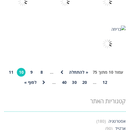
ברשת
בשתי שניות
הנישואין של אנה
1.18K
1.18K
1.18K
אסטרטגיה
האם אוכל לאכול
ספורט
שונות
הפעלת קסמים
בריחה משרדית
את זה
1.17K
1.17K
1.17K
עמוד 10 מתוך 75
« להתחלה
...
8
9
10
11
פאזל
12
...
20
30
40
...
לסוף »
בריחה
1.17K
קטגוריות האתר
אסטרטגיה
(180)
ארקייד
(90)