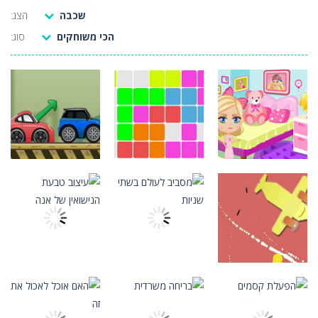
שכבה
הצג:
בובספוג אלפבית נסתרת
-
בובספוג רוצה לשחק איתך משחק! המשחק קל לשחק, רק כדי למצוא את האלפבית הנכונה לפני שנגמר הזמן. זה קצת יותר קשה ממה שזה נראה....
הכי משוחקים
סוג:
דגלים מניאק
-
אנו יודעים שדגל לאומי הוא דגל המסמל מדינה. אז אתה יכול לנחש את שמה של המדינה אם להראות לך דגל לאומי? בוא ללמוד כל דגל בעולם,...
קוומן ג'אמפר
-
אסוף כמה שיותר מטבעות! קופץ בעולמו של המערער! קפוץ כמה פעמים שתרצה ותשמור על כל הדוקרנים האקראיים! הזהר! ככל שתתקדמו במשחק...
הרפתקאות גיבורים
-
גע במסך או לחץ על העכבר כדי לשלוט בגיבור. הפעולה של הגיבור משתנה בכל רמה, ולכן תלוי בך להבין מה לעשות ולעזור לגיבור לעבור...
חנות גלידות לתינוקות
-
הי מותק קטן, עכשיו אתה מפעיל חנות גלידה קטנה. מה שעליך לעשות הוא לענות לבקשת הלקוחות שלך ולהשיג את האובייקט שהצבנו עבורך....
מסיבת פיצה
-
מסיבת פיצה הוא משחק בישול HTML5. הגישו ללקוחות הרעבים האלה ארוחה טובה! הכינו את הפיצה שהם רוצים, על פי מתכונים, ואספו נקודות....
התאמה אישית
ראש בירה
-
מטרת המשחק הנייד היא להגיש בירות ללקוחות שנעים לעברכם, הברמן. אם לקוח כלשהו מגיע לקצה הבר או שספל בירה חוזר לא נתפס, אתה...
מקום נקי של
פאזל
פאזל
ברבי
חסום פאזל
חניה מטורפת
1.18K
1.18K
1.18K
מלחמה
אסטרטגיה
התאמה אישית
עבור למטוס
מסביב לעולם
עיצוב טבעת