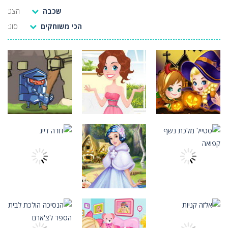
שכבה
הצג:
בובספוג אלפבית נסתרת
-
בובספוג רוצה לשחק איתך משחק! המשחק קל לשחק, רק כדי למצוא את האלפבית הנכונה לפני שנגמר הזמן. זה קצת יותר קשה ממה שזה נראה....
הכי משוחקים
סוג:
דגלים מניאק
-
אנו יודעים שדגל לאומי הוא דגל המסמל מדינה. אז אתה יכול לנחש את שמה של המדינה אם להראות לך דגל לאומי? בוא ללמוד כל דגל בעולם,...
קוומן ג'אמפר
-
אסוף כמה שיותר מטבעות! קופץ בעולמו של המערער! קפוץ כמה פעמים שתרצה ותשמור על כל הדוקרנים האקראיים! הזהר! ככל שתתקדמו במשחק...
הרפתקאות גיבורים
-
גע במסך או לחץ על העכבר כדי לשלוט בגיבור. הפעולה של הגיבור משתנה בכל רמה, ולכן תלוי בך להבין מה לעשות ולעזור לגיבור לעבור...
חנות גלידות לתינוקות
-
הי מותק קטן, עכשיו אתה מפעיל חנות גלידה קטנה. מה שעליך לעשות הוא לענות לבקשת הלקוחות שלך ולהשיג את האובייקט שהצבנו עבורך....
מסיבת פיצה
-
מסיבת פיצה הוא משחק בישול HTML5. הגישו ללקוחות הרעבים האלה ארוחה טובה! הכינו את הפיצה שהם רוצים, על פי מתכונים, ואספו נקודות....
התאמה אישית
סיפור של אלזה
ראש בירה
-
מטרת המשחק הנייד היא להגיש בירות ללקוחות שנעים לעברכם, הברמן. אם לקוח כלשהו מגיע לקצה הבר או שספל בירה חוזר לא נתפס, אתה...
ואנה ליל כל
התאמה אישית
התאמה אישית
הקדושים
שמלת ילדה
אביר מאוהב /
1.37K
1.46K
1.66K
התאמה אישית
התאמה אישית
סטייל מלכת נשף
מסיבת יער שלג
התאמה אישית