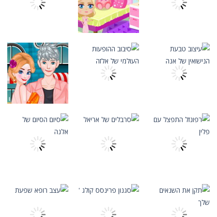
קפואה
לבן
דורה דייג
1.21K
1.24K
1.26K
התאמה אישית
הנסיכה הולכת
התאמה אישית
מקום נקי של
לבית הספר
התאמה אישית
אלזה קניות
ברבי
לצ'ארם
1.18K
1.19K
1.2K
התאמה אישית
התאמה אישית
התאמה אישית
עיצוב טבעת
סיבוב ההופעות
גורל אהבת
הנישואין של אנה
העולמי של אלזה
תאונה של אלזה
1.13K
1.14K
1.18K
התאמה אישית
התאמה אישית
התאמה אישית
רפונזל התפצל
סרבלים של
סיום הסיום של
עם פלין
אריאל
אלנה