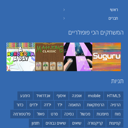
ראשי
חברים
המשחקים הכי פופולריים
תגיות
שחקו
שחקו
שחקו
שחקו
HTML5
mobile
אופנה
איסוף
אנדרואיד
הימנע
הרפיה
הרפתקאות
התאמה
ילד
ילדה
ילדים
כדור
מוח
מיומנות
מכשול
נסיכה
סרט
פאזל
פלטפורמה
קפיצות
קריקטורה
שיאים
שיאים גבוהים
תזמון