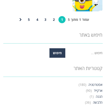
739
782
807
עמוד 1 מתוך 5
1
2
3
4
5
התאמה אישית
מלחמות כדור
שלג
חיפוש באתר
683
חיפוש:
קטגוריות האתר
אסטרטגיה
(180)
ארקייד
(90)
הגנה
(1)
הלבשה
(36)