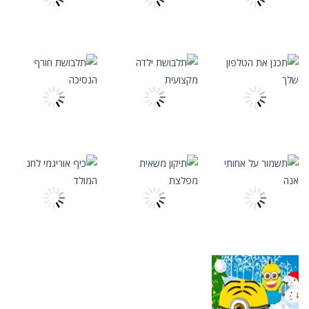
1.07K
1.11K
1.13K
התאמה אישית
התאמה אישית
תקן את השנאים
סגנון פרינסס
התאמה אישית
שלך
קולג '
עצב רופא שפעת
1.02K
1.03K
1.05K
התאמה אישית
התאמה אישית
התאמה אישית
תכנן את הטלפון
תלבושת ילדה
תלבושת חורף
שלך
מקצועית
הנסיכה
815
998
1.02K
התאמה אישית
התאמה אישית
התאמה אישית
תשמור על אחותי
תיקון משאית
כיף אוריגמי לחג
אנה
מפלצת
המולד