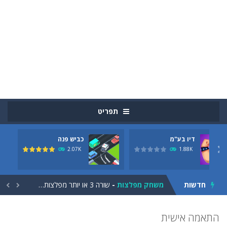
תפריט
דיו בע"מ
כביש פנה
מסיבת פיצה
-
מסיבת פיצה הוא משחק בישול HTML5. הגישו ללקוחות הרעבים האלה ארוחה טובה! הכינו את הפיצה שהם רוצים, על פי מתכונים, ואספו נקודות....
2.07K
1.88K

ראש בירה
-
מטרת המשחק הנייד היא להגיש בירות ללקוחות שנעים לעברכם, הברמן. אם לקוח כלשהו מגיע לקצה הבר או שספל בירה חוזר לא נתפס, אתה...
חדשות
משחק מפלצות
-
שורה 3 או יותר מפלצות צבעוניות זהות. אם אתה מתאים יותר לאותו צבע, כך תקבל יותר זמן. מקווה שתוכלו לקבל ציון גבוה בזמן מוגבל....


1 + 2 = 3
-
1 + 2 = 3 הוא משחק מתמטיקה סתמי. האם תוכל לבצע חישוב נפשי מהיר? בחר את התשובה הנכונה לפני שנגמר הזמן!הקש או לחץ על העכבר...
התאמה אישית
בואו לפארק
-
איך להחנות את המכונית שלך? כמה זמן תבלה בחניון ריק? אתה יכול להתאמן כשאתה נוהג במשחק הזה. נסה להחנות את המכונית שלך היטב...